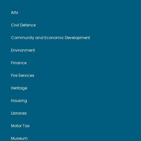
e
n
w
Arts
s
Civil Defence
Community and Economic Development
N
Environment
a
Finance
v
Fire Services
i
Heritage
g
Housing
Libraries
a
Motor Tax
t
Museum