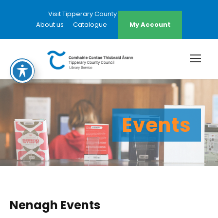
Visit Tipperary County Council Website
About us
Catalogue
My Account
Events
Nenagh Events